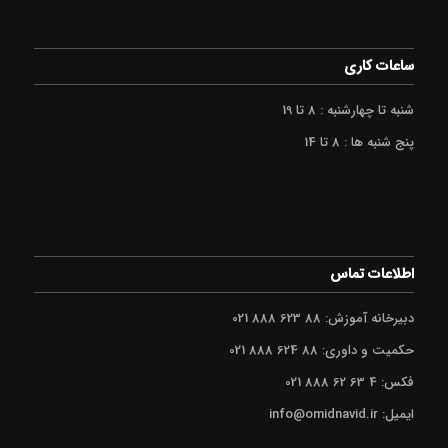
ساعات کاری
شنبه تا چهارشنبه : 8 تا 19
پنج شنبه ها : 8 تا 14
اطلاعات تماس
دبیرخانه آموزش: 88 623 888 021
حکمیت و داوری: 88 624 888 021
فکس: 4 63 62 888 021
ایمیل: info@omidnavid.ir