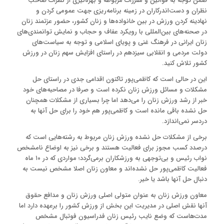
ضمن توجه به قوانین و مقررات مربوطه و بهره‌گیری از نظرات صاحب
نظران و دست‌اندرکاران در زمینه برنامه‌ریزی جهت عمومی کردن و
نهادینه کردن ورزش در بین خانواده‌ها و زنان کشور، حضور عزتمند زنان
در صحنه‌های بین‌المللی با رویکرد عفاف و حجاب و نمایش توانمندی‌های
زنان ایرانی در فرهنگ غنی و پویای اسلامی و توجه به سیاست‌های
دولت مردمی و انقلابی سیزدهم در راستای افزایش سهم زنان در ورزش
کشور تلاش کنید.
این در حالی است که کاظمی‌پور تاکنون اقدامی جدی در راستای حل
مشکلات و مسائل ورزش زنان نکرده است و صرفا در مصاحبه‌های خود
خبر از رشد ورزش زنان را می‌دهد اما چرا بسیاری از مشکلات همچنان
حل نشده باقی مانده است و کاظمی‌پور هم خود را برای حل آنها به
دردسر نمی‌اندازد.
برخی از مشکلات حل نشده‌ ورزش زنان مربوط به رشته‌هایی است که
درصدد کسب مجوز برای فعالیت هستند و برخی نیز به اوضاع نامشخص
نواب رئیس و بی‌توجهی به ورزشکاران برمی‌گردد؛ مواردی که در ۱۰ ماه
فعالیت کاظمی‌پور حل نشده‌اند و معاون زنان اصلا مشخص نیست به
دنبال حل آنها باشد یا خیر.
معاون ورزش زنان به عنوان متولی اصلی ورزش زنان و مدافع حقوق
آنها نقش اصلی در مدیریت این بخش از ورزش کشور را برعهده دارد اما
مدت‌هاست که وضع نایب رئیس زنان فدراسیون فوتبال مشخص