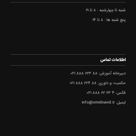
شنبه تا چهارشنبه : 8 تا 19
پنج شنبه ها : 8 تا 14
اطلاعات تماس
دبیرخانه آموزش: 88 623 888 021
حکمیت و داوری: 88 624 888 021
فکس: 4 63 62 888 021
ایمیل: info@omidnavid.ir