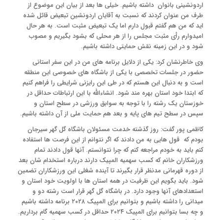
اردونشینی بانوان داشته باشیم. خیلی ها بعد از بیان این موضوع از
طرف من عنوان کردند که نسبت به آقایان اردونشین تبعیض قائل شده
اید که من هم گفتم قبول دارم اما یک تبعیض مثبت است. به هر حال
امیدوارم رأی مثبت مجلس را از هر محلی که بشود بگیریم و مصوب
شود و در این زمینه نقش حمایتی داشته باشیم.
وی خاطرنشان کرد: یکی از دلایل برنامه های من در این سفر استانی
حضور در جلسات تخصصی با یکی از باشگاه های خصوصی این منطقه
است و به دنبال این هستم که در طی این رایزنی شرایطی را فراهم کنیم
که ابتدا خود استان بهره مند شود. انشاءالله با این ارتباطات حداقل در
خوزستان یک رشته را با توجه به سوابق ورزشی در سطح استان و
سپس در سطح تیم های پایه و بعد هم حمایت ملی از آن داشته باشیم.
کاظمی پور گفت: روز گذشته خدمت مسئولان باشگاه گل گهر سیرجان
بودم که قول هایی به من دادند که اگر نتوانم از این فرصت ها استفاده
کنم باید به خودم مراجعه کنم که چرا نتوانستم. آنها قول دادند تمام
ورزشکاران خانم که کسب سهمیه المپیک دارند درباره استخدام شان بعد
از دوره قهرمانی مدنظر قرار بگیرند تا آینده شغلی این ورزشکاران تضمین
شود. باید بگویم این ظرفیت در همه استان ها با اولویت خود استان و
استعدادهای آنها وجود دارد. در باشگاه گل گهر قرار است رشته دو و
میدانی را داشته باشیم و بتوانیم برای المپیک ۲۰۲۸ برنامه داشته باشیم
و چه بسا بتوانیم برای المپیک ۲۰۲۴ حداقل در کسب سهمیه گام برداریم.