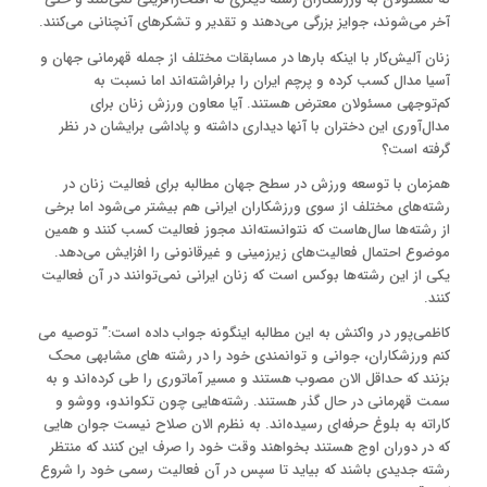
آخر می‌شوند، جوایز بزرگی می‌دهند و تقدیر و تشکرهای آنچنانی می‌کنند.
زنان آلیش‌کار با اینکه بارها در مسابقات مختلف از جمله قهرمانی جهان و
آسیا مدال کسب کرده‌ و پرچم ایران را برافراشته‌اند اما نسبت به
کم‌توجهی مسئولان معترض هستند. آیا معاون ورزش زنان برای
مدال‌آوری این دختران با آنها دیداری داشته و پاداشی برایشان در نظر
گرفته است؟
همزمان با توسعه ورزش در سطح جهان مطالبه برای فعالیت زنان در
رشته‌های مختلف از سوی ورزشکاران ایرانی هم بیشتر می‌شود اما برخی
از رشته‌ها سال‌هاست که نتوانسته‌اند مجوز فعالیت کسب کنند و همین
موضوع احتمال فعالیت‌های زیرزمینی و غیرقانونی را افزایش می‌دهد.
یکی از این رشته‌ها بوکس است که زنان ایرانی نمی‌توانند در آن فعالیت
کنند.
کاظمی‌پور در واکنش به این مطالبه اینگونه جواب داده است:” توصیه می
کنم ورزشکاران، جوانی و توانمندی خود را در رشته های مشابهی محک
بزنند که حداقل الان مصوب هستند و مسیر آماتوری را طی کرده‌اند و به
سمت قهرمانی در حال گذر هستند. رشته‌هایی چون تکواندو، ووشو و
کاراته به بلوغ حرفه‌ای رسیده‌اند. به نظرم الان صلاح نیست جوان هایی
که در دوران اوج هستند بخواهند وقت خود را صرف این کنند که منتظر
رشته جدیدی باشند که بیاید تا سپس در آن فعالیت رسمی خود را شروع