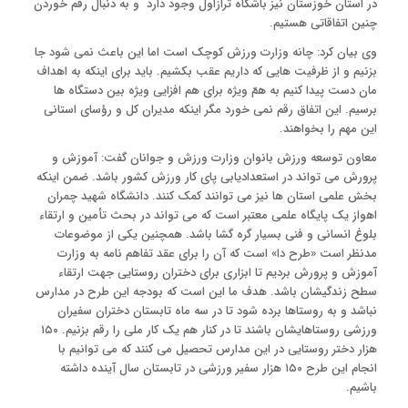
در استان خوزستان نیز باشگاه ترازاول وجود دارد و به دنبال رقم خوردن
چنین اتفاقاتی هستیم.
وی بیان کرد: چانه وزارت ورزش کوچک است اما این باعث نمی شود جا
بزنیم و از ظرفیت هایی که داریم عقب بکشیم. باید برای اینکه به اهداف
مان دست پیدا کنیم به همّ ویژه برای هم افزایی ویژه بین دستگاه ها
برسیم. این اتفاق رقم نمی خورد مگر اینکه مدیران کل و رؤسای استانی
این مهم را بخواهند.
معاون توسعه ورزش بانوان وزارت ورزش و جوانان گفت: آموزش و
پرورش می تواند در استعدادیابی پای کار ورزش کشور باشد. ضمن اینکه
بخش علمی استان ها نیز می توانند کمک کنند. دانشگاه شهید چمران
اهواز یک پایگاه علمی معتبر است که می تواند در بحث تأمین و ارتقاء
بلوغ انسانی و فنی بسیار گره گشا باشد. همچنین یکی از موضوعات
مدنظر است «طرح دا» است که آن را برای عقد تفاهم نامه به وزارت
آموزش و پرورش بردیم تا ابزاری برای دختران روستایی جهت ارتقاء
سطح زندگیشان باشد. هدف ما این است که بودجه این طرح در مدارس
نباشد و به روستاها برده شود تا در سه ماه تابستان دختران سفیران
ورزشی روستاهایشان باشند تا در کنار هم یک کار ملی را رقم بزنیم. ۱۵۰
هزار دختر روستایی در این مدارس تحصیل می کنند که می توانیم با
انجام این طرح ۱۵۰ هزار سفیر ورزشی در تابستان سال آینده داشته
باشیم.