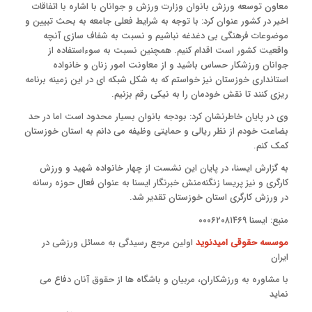
معاون توسعه ورزش بانوان وزارت ورزش و جوانان با اشاره با اتفاقات
اخیر در کشور عنوان کرد: با توجه به شرایط فعلی جامعه به بحث تبیین و
موضوعات فرهنگی بی دغدغه نباشیم و نسبت به شفاف سازی آنچه
واقعیت کشور است اقدام کنیم. همچنین نسبت به سوءاستفاده از
جوانان ورزشکار حساس باشید و از معاونت امور زنان و خانواده
استانداری خوزستان نیز خواستم که به شکل شبکه ای در این زمینه برنامه
ریزی کنند تا نقش خودمان را به نیکی رقم بزنیم.
وی در پایان خاطرنشان کرد: بودجه بانوان بسیار محدود است اما در حد
بضاعت خودم از نظر ریالی و حمایتی وظیفه می دانم به استان خوزستان
کمک کنم.
به گزارش ایسنا، در پایان این نشست از چهار خانواده شهید و ورزش
کارگری و نیز پریسا زنگنه‌منش خبرنگار ایسنا به عنوان فعال حوزه رسانه
در ورزش کارگری استان خوزستان تقدیر شد.
منبع: ایسنا ۰۰۰۶۲۰۸۱۴۶۹
موسسه حقوقی امیدنوید
اولین مرجع رسیدگی به مسائل ورزشی در
ایران
با مشاوره به ورزشکاران، مربیان و باشگاه ها از حقوق آنان دفاع می
نماید