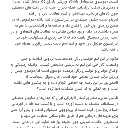
نیست؛ موسوی مدیرعامل باشگاه ورزشی بادران (که منحل شده است)
و مدیرعامل شرکت بازاریابی شبکه بادران است که در زمینه‌های مختلفی
چون کالاهای آرایشی، بهداشتی و غیره فعالیت دارد و از ابتد
نمی‌توانست حضور مستمری در فدراسیون داشته باشد؛ موضوعی که در
همان روزهای اول خود را نشان داد و حاشیه‌ها و انتقادهایی را هم به
همراه داشت. در ادامه ورود مراجع قضایی به فعالیت‌های اقتصادی او در
زمینه رمز ارز دیجیتال باعث شد که تا حد زیادی از مسئولیت خود در
فدراسیون فوتبال دور شود و تنها اسم نایب رئیس زنان را همراه خود
داشته باشد.
علاوه بر این تیم فوتسال زنان مدت‌هاست اردویی نداشته و حتی
وضعیت کادر فنی این تیم به درستی مشخص نیست. وظیفه رسیدگی به
اوضاع فوتبال و فوتسال زنان برعهده موسوی است اما موسوی بیش از
ورزش درگیر مسائل قضایی خود است. حال سوال اینجاست که
کاظمی‌پور در این زمینه چه اقدامی انجام داده و چه پیگیری‌هایی داشته
است و چه کمکی به کم شدن مشکلات آنها کرده است؟
نازنین ملایی، دختر پرافتخار قایقرانی ایران که مدال‌ها و عناوین مختلفی
در مسابقات مختلف به دست آورده است و با کسب سه طلا در قهرمانی
آسیا تاریخ‌سازی کرده است از بی‌توجهی مسئولان انتقاد و بیان کرد حتی
برای هزینه‌های درمانی هم از طریق خانواده‌اش حمایت می‌شود و
ساده‌ترین امکانات تمرینی چون جلیقه یخ هم ندارد. این در حالی است
که مسئولان به ورزشکاران رشته دیگری که افتخارآفرینی نمی‌کنند و حتی