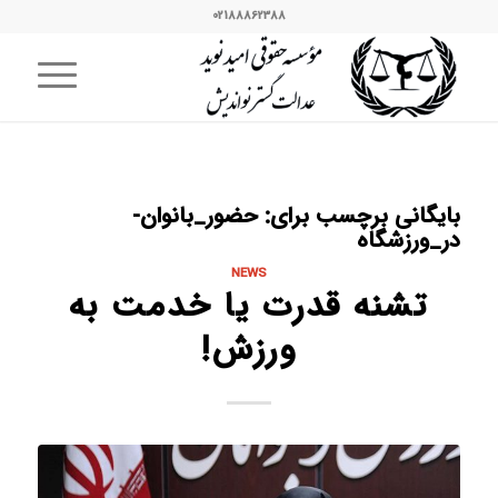
02188862388
بایگانی برچسب برای:
حضور_بانوان-
در_ورزشگاه
NEWS
تشنه قدرت یا خدمت به
ورزش!