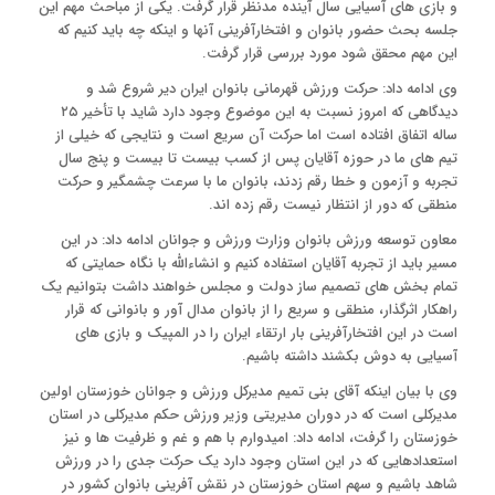
و بازی های آسیایی سال آینده مدنظر قرار گرفت. یکی از مباحث مهم این
جلسه بحث حضور بانوان و افتخارآفرینی آنها و اینکه چه باید کنیم که
این مهم محقق شود مورد بررسی قرار گرفت.
وی ادامه داد: حرکت ورزش قهرمانی بانوان ایران دیر شروع شد و
دیدگاهی که امروز نسبت به این موضوع وجود دارد شاید با تأخیر ۲۵
ساله اتفاق افتاده است اما حرکت آن سریع است و نتایجی که خیلی از
تیم های ما در حوزه آقایان پس از کسب بیست تا بیست و پنج سال
تجربه و آزمون و خطا رقم زدند، بانوان ما با سرعت چشمگیر و حرکت
منطقی که دور از انتظار نیست رقم زده اند.
معاون توسعه ورزش بانوان وزارت ورزش و جوانان ادامه داد: در این
مسیر باید از تجربه آقایان استفاده کنیم و انشاءالله با نگاه حمایتی که
تمام بخش های تصمیم ساز دولت و مجلس خواهند داشت بتوانیم یک
راهکار اثرگذار، منطقی و سریع را از بانوان مدال آور و بانوانی که قرار
است در این افتخارآفرینی بار ارتقاء ایران را در المپیک و بازی های
آسیایی به دوش بکشند داشته باشیم.
وی با بیان اینکه آقای بنی تمیم مدیرکل ورزش و جوانان خوزستان اولین
مدیرکلی است که در دوران مدیریتی وزیر ورزش حکم مدیرکلی در استان
خوزستان را گرفت، ادامه داد: امیدوارم با هم و غم و ظرفیت ها و نیز
استعدادهایی که در این استان وجود دارد یک حرکت جدی را در ورزش
شاهد باشیم و سهم استان خوزستان در نقش آفرینی بانوان کشور در