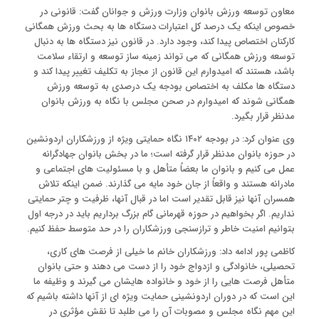
معاون توسعه ورزش بانوان وزارت ورزش و جوانان گفت: قانونی در
خصوص اینکه یک درصد کل اعتبارات دستگاه ها به بحث ورزش همگانی
کارکنان اختصاص پیدا کند، وجود دارد. در قانون نیز دستگاه ها به دنبال
توسعه ورزش همگانی که می تواند زمینه ساز توسعه و ارتقاء سلامت
باشد، هستند که امیدوارم این قانون از مجاز به تکلیف تغییر پیدا کند و
دستگاه ها مکلف به اختصاص بودجه یک درصدی به توسعه ورزش
همگانی شوند که امیدوارم در صحن مجلس با نگاه به ورزش بانوان
مدنظر قرار بگیرد.
وی عنوان کرد: در بودجه ۱۴۰۲ نگاه حمایتی ویژه از ورزشکاران اردونشین
در حوزه بانوان مدنظر قرار گرفته است؛ ما در بخش بانوان جهادگرانه
عمل می کنیم و بانوان ما بعضاً متأهل و با مسئولیت های اجتماعی و
مادرانه هستند و واقعاً از جان خود مایه می گذارند. ضمن اینکه تلاش
همسران آنها نیز قابل تقدیر است اما در قبال آنها، ظرفیت و چتر حمایتی
نداریم. اگر بخواهیم در حوزه قهرمانی گام بزرگ برداریم باید در درجه اول
بتوانیم امنیت خاطر و ترازسنجی ورزشکاران را در حد متوسط حفظ کنیم.
کاظمی پور ادامه داد: ورزشکاران خانم ما خیلی از فرصت های کاری،
تحصیلی، خانوادگی و ازدواج خود را از دست می دهند و حتی بانوان
متأهل فرصت هایی را از خود و خانواده هایشان می گیرند و وظیفه ما
این است که در دوران اردونشینی حمایت ویژه ای از آنها داشته باشیم که
این مهم نگاه مجلس و مصوبات آن را می طلبد تا نقش مؤثری در