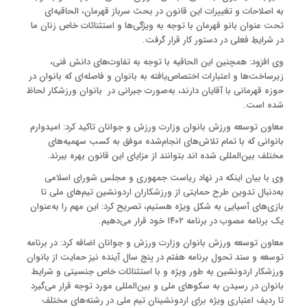
به اصلاحات و تغییرات این قانون در بحث سرباز قهرمان، الحاقیه‌ای
تحت عنوان بانو قهرمان با توجه به ویژگی‌ها و استثنائات خاص زنان ما
در شرایطِ فعلی در دستور کار قرار گرفت.
وی افزود: همچنین این الحاقیه با توجه به تفاوت‌های دانش فنی،
زیرساخت‌ها و اعتبارات اختصاص‌یافته به بانوان و فاصله‌ای که بانوان در
حوزه قهرمانی با آقایان دارند، به‌صورت جبرانی در بانوان ورزشکار لحاظ
شده است.
معاون توسعه ورزش بانوان وزارت ورزش و جوانان تاکید کرد: امیدوارم
بانوانی که با تمام تلاش‌های انجام‌شده موفق به کسب سهمیه‌های
مختلف بین‌المللی شده اند بتوانند از مزایای این قانون بهره ببرند.
وی با بیان اینکه در نهاد ریاست جمهوری و مجلس شورای اسلامی
به‌دنبال تدوین طرح حمایتی از ورزشکاران اردونشین تیم‌های ملی تا
بازی‌های آسیایی به شکل ویژه هستیم، تصریح کرد: این مهم را به‌عنوان
یک برنامه مصوب در برنامه ۱۴۰۲ خود قرار می‌دهیم.
معاون توسعه ورزش بانوان وزارت ورزش و جوانان اضافه کرد: در برنامه
توسعه و سند تحول برنامه هفتم در پنج سال آینده نیز حمایت از بانوان
ورزشکار اردونشین به طور ویژه و با استثنائات خاص جنسیتی و شرایط
بانوان در رسیدن به سکوهای ملی و بین‌المللی مورد توجه قرار می‌گیرد
تا ردیف اعتباری ویژه برای اردونشینان تیم ملی در رشته‌های مختلف