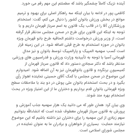
آینده نزیک کاملاً چشمگیر باشد که مطمئنم این مهم رقم می خورد.
کاظمی پور در ادامه با بیان اینکه سه راهکار اصلی برای بهبود و ترمیم
موانع در بخش ورزش بانوان کشور را دنبال می کنم، گفت: استخدام
ورزشکاران آقا را در قالب یک قانون به اسم سرباز قهرمان داریم و با
توجه به اینکه این قانون برای طرح در صحن مجلس مدنظر قرار گرفته
است، از وزیر ورزش درخواست داشتم الحاقیه طرح بانو قهرمان ویژه
بانوان در حوزه استخدام به طرح قبلی اضافه شود. در این زمینه قرار
است کسب سهمیه المپیک و پارالمپیک توسط بانوان و نیز مدال
قهرمانی آسیا با توجه به تأییدیه وزارت ورزش و فدراسیون های ورزشی
مدنظر باشد که دکتر سجادی دستور داد که قانون سرباز قهرمان از
کمیسیون برنگردد و قانون بانوقهرمان نیز به آن اضافه شود. امیدوارم
این موضوع در صحن مجلس با کمک آقای حسینی نماینده اهواز رأی
بگیرد و در بحث استخدام بانوان ملی پوش در دو بند با ملاحظات سطح
ویژه قهرمانی بانوان قدم برداریم و دختران ما از این امتیاز ویژه در بحث
استخدام بهره مند شوند.
وی بیان کرد: همان طور که می دانید یک هزار سهمیه جذب آموزش و
پرورش به قانون سرباز قهرمان معطوف شده است که انشاءالله بتوانیم
سهم زیادی از این سهمیه را برای دختران نیز داشته باشیم که این موضوع
نیازمند حمایت بسیاری از خواهران و برادران ما به عنوان نماینده در
مجلس شورای اسلامی است.