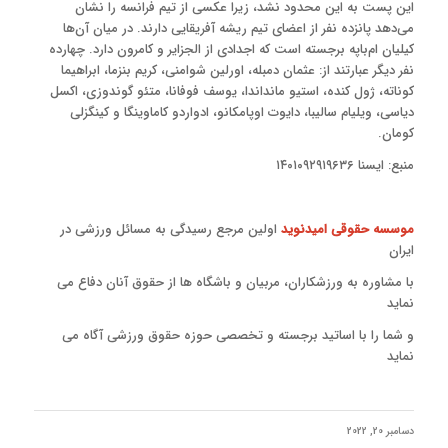
این پست به این محدود نشد، زیرا عکسی از تیم فرانسه را نشان
می‌دهد پانزده نفر از اعضای تیم ریشه آفریقایی دارند. در میان آن‌ها
کیلیان ام‌باپه برجسته است که اجدادی از الجزایر و کامرون دارد. چهارده
نفر دیگر عبارتند از: عثمان دمبله، اورلین شوامنی، کریم بنزما، ابراهیما
کوناته، ژول کنده، استیو مانداندا، یوسف فوفانا، متئو گوندوزی، اکسل
دیاسی، ویلیام سالیبا، دایوت اوپامکانو، ادواردو کاماوینگا و کینگزلی
کومان.
منبع: ایسنا ۱۴۰۱۰۹۲۹۱۹۶۳۶
موسسه حقوقی امیدنوید
اولین مرجع رسیدگی به مسائل ورزشی در
ایران
با مشاوره به ورزشکاران، مربیان و باشگاه ها از حقوق آنان دفاع می
نماید
و شما را با اساتید برجسته و تخصصی حوزه حقوق ورزشی آگاه می
نماید
دسامبر 20, 2022