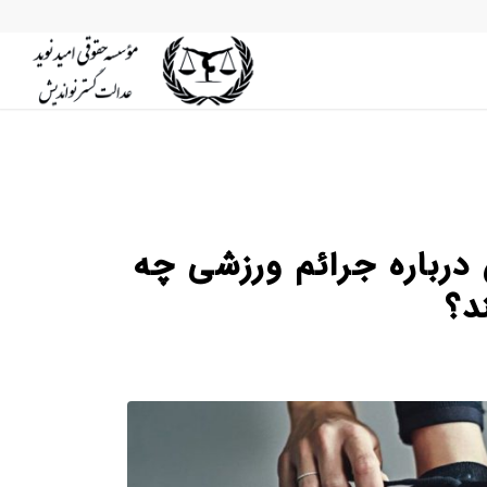
رباره جرائم ورزشی چه
د؟