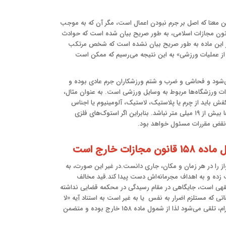
ین معنا که اصل بر جرم نبودن اعمال است، مگر آن که به موجب
آن عمل جرم شناخته شده باشد. این در حالی است که در ماده ۱۵۸ قانون مجازات اسلامی، به طور صریح بیان شده است که حوادث
 این ماده به طور صریح بیان نشده است که شخص مرتکب
ی از عملیات ورزشی» به این نتیجه می‌رسیم که ممکن است
‌شود و فحاشی و ضرب و شتم ورزشکاران جرم عادی بوده و
ت ورزشگاه‌ها مربوط به وسایل ورزشی است. به عنوان مثال،
ش باید از چرم یا پلاستیک، لاستیک، آلومینیوم یا اجناس
مشابه باشد و کمتر از ۷/۱۲ میلی‌متر پهنا داشته باشد و به طورکلی ارتفاع پل‌ها بیش از ۱۹ میلی متر نباشد. بنابراین اگر استوک‌های فلزی
 نقض مقررات مسئول خواهد بود.
ت خارج است
از را در هر زمان و مکان، جاری دانست.در غیر این صورت، به
ت زده و به اهداف مجرمانه‌اش دست پیدا کند.قید مخالف
ی فقهی است، جایگاهی در مقام رسیدگی در محکمه قضایی نداشته
ی که مستلزم اضرار به نفس یا به غیر است به استناد آیه «لا
تُلْقُوا بِأَیْدِیکُمْ إِلَى التَّهْلُکَهِ» (سوره بقره، آیه ۱۹۵) چون شرعاً مصداق فعل حرام، تلقی می‌شود لذا از شمول ماده ۱۵۸ خارج بوده و متضمن