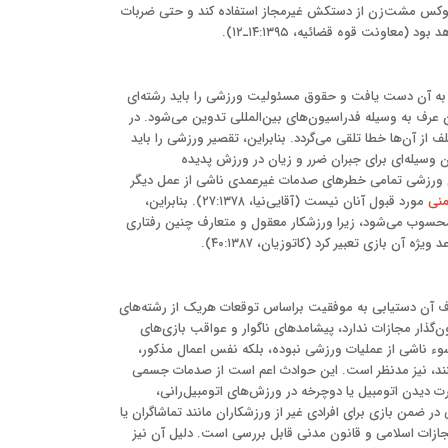
زش بوکس مشت‌زن از دستکش غیرمجاز استفاده کند و حتی ضربات
اونت قوه قضائیه، ۱۴:۱۳۹۵ـ۱۲).
ه آن دست ‌یافت و حقوق مسئولیت ورزشی را باید رشته‌ای
رف به وسیله فدراسیون‌های بین‌المللی تدوین می‌شود. در
ز آن‌ها خطا تلقی می‌گردد. بنابراین، تقصیر ورزشی را باید
ان وسیله‌ای برای جبران ضرر و زیان در ورزش پدیده
ای ورزشی تمامی خطرهای صدمات غیرعمدی ناشی از عمل دیگر
منی
مورد قبول آنان نیست (آقایی‌نیا، ۲۷:۱۳۷۸). بنابراین،
 محسوب می‌شود، زیرا ورزشکار معقول و متعارف چنین رفتاری
ن بازی تعبیر کرد (کاتوزیان، ۴۰:۱۳۸۷).
ف آن دستیابی به موفقیت براساس توقعات هریک از رشته‌های
ن‌گذار مجازات ندارد، پیشامدهای ناگوار و عواقب بازی‌های
ء ناشی از عملیات ورزشی نبوده، بلکه نفس اعمال مذکور،
‌کنند، نیز مدنظر است. این حوادث اعم است از صدمات جسمی
ت دیدن اتومبیل یا دوچرخه در ورزش‌های اتومبیل‌رانی،
 ضمن بازی برای افرادی غیر از ورزشکاران مانند تماشاگران یا
جازات اسلامی و قانون مدنی قابل بررسی است. دلیل آن نیز