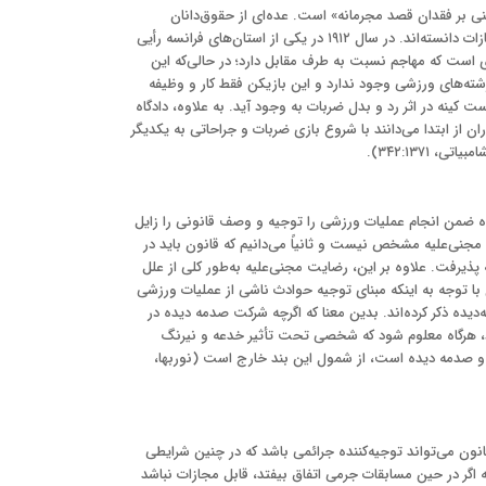
ی بر فقدان قصد مجرمانه» است. عده‌ای از حقوق‌دانان
را به دلیل فقدان قصد مجرمانه، غیرقابل مجازات‌ دانسته‌اند. در سال ۱۹۱۲ در یکی از استان‌های فرانسه رأیی
است که مهاجم نسبت به طرف مقابل دارد؛ در حالی‌که این
رشته‌های ورزشی وجود ندارد و این بازیکن فقط کار و وظیفه
ت کینه در اثر رد و بدل ضربات به وجود آید. به علاوه، دادگاه
 از ابتدا می‌دانند با شروع بازی ضربات و جراحاتی به یکدیگر
۳۴۲:۱۳۷۱).
ه ضمن انجام عملیات ورزشی را توجیه و وصف قانونی را زایل
ا اولاً رضایت مجنی‌علیه مشخص نیست و ثانیاً می‌دانیم که قانون باید در
پذیرفت. علاوه بر این، رضایت مجنی‌علیه به‌طور کلی از علل
با توجه به اینکه مبنای توجیه حوادث ناشی از عملیات ورزشی
دیده ذکر کرده‌اند. بدین معنا که اگرچه شرکت صدمه دیده در
، هرگاه معلوم شود که شخصی تحت ‌تأثیر خدعه و نیرنگ
صدمه دیده است، از شمول این بند خارج است (نوربها،
 قانون می‌تواند توجیه‌کننده جرائمی باشد که در چنین شرایطی
ه اگر در حین مسابقات جرمی اتفاق بیفتد، قابل مجازات نباشد