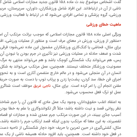
گفت اشخاص موضوع بند ث ماده ۱۵۸ قانون جدید مج
ناشی از آن در ارتباط‌اند. این افراد شامل ورزشکاران، داوران، سرپرستان، مربی
ورزشی، گروه پزشکی و تمامی افرادی می‌شود که در ارتباط با فعالیت ورزشی 
ماهیت خطای ورزشی
ویژگی اصلی ماده ۱۵۸ قانون مجازات اسلامی که موجب برائت مرتکب آن است، به
«منظور از ورزش، ورزش در معنای عرف است و منظور از عملیات ورزشی، اق
برای مثال، فحاشی یا کتک‌کاری ورزشکاران مشمول این ماده نمی‌شود؛ فرقی ن
شدت و ضعف حادثه در عملیات ورزشی نیز تأثیری در جرم بودن یا نبودن آن ن
پس، هم می‌تواند یک شکستگی کوچک باشد و هم می‌تواند منتهی به مرگ شود
مصونیت ورزشکار متخلف نیستند. همچنین، عمل مرتکب می‌تواند به شکل فع
انسان در آن متجلی می‌شود و در عالم خارج متضمن آثاری است و به نحوی
اجرای فن خطا، سد کردن، پشت‌پا زدن و پرتاب توپ با دست به صورت حریف. 
مقنن انجام آن را امر کرده است. برای مثال،
ناجی غریق
موظف است شناگری ر
عمل او ترک فعل محسوب می‌شود.
به اعتقاد اغلب حقوق‌دانان، وجود یک عمل مادی که قانون آن را جرم شناخته
نظر روانی قصد و نیت داشته باشد؛ مثلاً اگر تکواندوکاری با علم به خطا بودن
آسیب جدّی ببیند، در این صورت مرتکب جرم عمدی شده و مجازات او قصاص
تقصیرند، به این معنا که مرتکب بدون اینکه قصد ارتکاب جرم را داشته باشد
مثال، کشتی‌گیری در حین تمرین با حریف خود دچار شکستگی از ناحیه دست 
در فعل خود داشته است. همچنین، باید افزود حادثه همیشه ناشی از یک عم