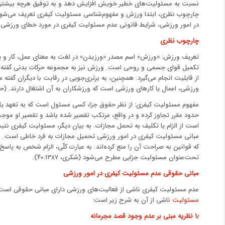
نسبت به مسئولیت‌های خطیر خویش افزایش دهد و به توفیق هرچه بیشتر ورز
چارچوب نظری، ابتدا ورزش و مفهوم‌شناسی مسئولیت کیفری تعریف می‌شو
در امور ورزشی، شرایط قانونی عدم مسئولیت کیفری در مورد خطای ورزشی
چارچوب نظری
تعریف ورزش: «ورزش» اسم مصدر «ورزیدن» در لغت به معنای عمل، کار و پیا
تکمیل قوای جسمی و روحی است. ورزش نیز به مجموعه حرکات بدنی گفته 
از قابلیت انجام می‌گیرد. همچنین، به برتری‌جویی در رقابت با دیگران گفته
ورزشی، اعمال یا کارهای ورزشی است که ورزشکاران به آن اشتغال دارند. (حسینی و 
مفهوم مسئولیت کیفری: از نظر حقوق جزا، کسی مسئول است که به تعهد یا قرا
حدود مقرر تجاوز کرده و در واقع، مرتکب تقصیر شده باشد و تقصیر او موج
مبانی مسئولیت کیفری در امور ورزشی تحمیل مجازات به فرد خاطی است.
که قوانین به صراحت آن را منع کرده‌اند. به عبارت کلّی، الزام شخص به پاسخ
تحت‌عنوان مسئولیت جزایی مطرح می‌شود (شکری، ۴۰:۱۳۸۷).
مبانی حقوقی عدم مسئولیت کیفری در امور ورزشی
عدم مسئولیت کیفری ناشی از فعالیت‌های ورزشی دارای مبانی حقوقی است
مسئولیت
ناشی از آن به شرح زیر است:
۱٫ نظریه مبنی بر عدم وجود قصد مجرمانه