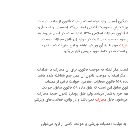
یگری آسیبی وارد کرده است، رعایت قانون از جانب اوست.
ه ورزشکاران مصونیت قضایی اعطا می‌کند (حسینی و اسحاقی،
۶۳:۱۳۹۴). ماده ۱۵۸ قانون مجازات اسلامی مصوب ۱۳۹۲ که جایگزین ماده ۵۹ قانون مجازات اسلامی ۱۳۷۰ شده است، در فصل مربوط به
ون جرم محسوب می‌شود، در موارد زیر قابل مجازات نیست؛
ررات
مربوط به آن ورزش نباشد و این مقررات هم مغایر با
است که در ادامه مورد بررسی قرار می‌گیرد.
نست مگر اینکه به موجب قانون، برای آن مجازات یا اقدامات
، مگر اینکه به موجب قانون آن عمل جرم شناخته شده باشد
(معاونــــــت قوه قضائیه، ۱۴:۱۳۹۵ـ۱۲). بنابراین، در حال حاضـر با اتکا بر ماده ۱۵۸ قانون مجازات اسلامی، حوادث ناشی از عملیات
ورزشی فاقد مجازات است. بارزترین وجه تمایز بین رویکرد قانون جدید و قانون سابق این است که طبق ماده ۵۹ قانون سابق، حوادث
 جرم به‌شمار می‌آمد ولی طبق رویکرد قانون جدید مجازات
می‌شود، قابل
مجازات
نمی‌باشد و در واقع، فعالیت‌های ورزشی
به عبارت «عملیات ورزشی و حوادث ناشی از آن» می‌توان