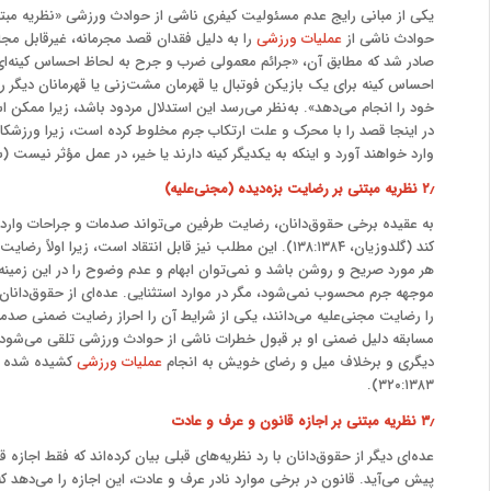
یکی از مبانی رایج عدم مسئولیت کیفری ناشی از حوادث ورزشی «نظریه مبتن
حوادث ناشی از
عملیات ورزشی
صادر شد که مطابق آن، «جرائم معمولی ضرب و جرح به لحاظ احساس کینه‌ای 
احساس کینه برای یک بازیکن فوتبال یا قهرمان‌ مشت‌زنی یا قهرمانان دیگر 
خود را انجام می‌دهد». به‌نظر می‌رسد این استدلال مردود باشد، زیرا ممکن اس
در اینجا قصد را با محرک و علت ارتکاب جرم مخلوط کرده است، زیرا ورزشکاران
وارد خواهند آورد و اینکه به یکدیگر کینه دارند یا خیر، در عمل مؤثر نیست (شامبیاتی، 
۲٫ نظریه مبتنی بر رضایت بزه
دیده (مجنی
علیه)
به عقیده برخی حقوق‌دانان، رضایت طرفین می‌تواند صدمات و جراحات وارد
کند (گلدوزیان، ۱۳۸:۱۳۸۴). این مطلب نیز قابل انتقاد است، زیر
هر مورد صریح و روشن باشد و نمی‌توان ابهام و عدم وضوح را در این زمینه 
موجهه جرم محسوب نمی‌شود، مگر در موارد استثنایی. عده‌ای از حقوق‌دانان 
را رضایت مجنی‌علیه می‌دانند، یکی از شرایط آن را احراز رضایت ضمنی صدمه‌
مسابقه دلیل ضمنی او بر قبول خطرات ناشی از حوادث ورزشی تلقی می‌شود
دیگری و برخلاف میل و رضای خویش به انجام
عملیات ورزشی
کشیده شده و 
۳۲۰:۱۳۸۳).
۳٫ نظریه مبتنی بر اجازه قانون و عرف و عادت
عده‌ای دیگر از حقوق‌دانان با رد نظریه‌های قبلی بیان کرده‌اند که فقط اجازه
پیش می‌آید. قانون در برخی موارد نادر عرف و عادت، این اجازه را می‌دهد ک