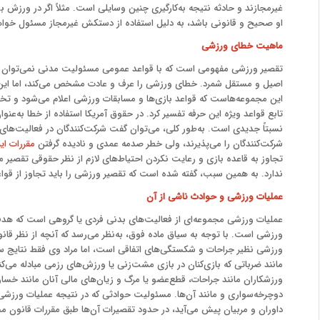
غیرمجازند و حادثه نتیجه به‌کارگیری چنین وسایلی است. مثلاً اگر در ور
او صحیح و قانونی باشد، به دلیل استفاده از دستکش غیرمجاز مسئول خواهد بود (مع
ماهیت خطای ورزشی
تقصیر ورزشی مفهومی است که با قواعد عمومی مسئولیت مدنی نمی‌توان ب
اصیل و مستقل شمرد. خطای ورزشی را عرف و عادت مشخص می‌کند، اما این ع
این مجموعه‌هاست که قواعد بازی‌ها و مسابقات ورزشی اعلام می‌شود و تخلف ا
تابع قواعد ویژه این حرفه تفسیر کرد. در حقوق آمریکا استفاده از خطا به‌عنو
نسبتاً‌ جدیدی است. به‌طور کلی، می‌توان گفت شرکت‌کنندگان در فعالیت‌ه
شرکت‌کنندگان را می‌پذیرند، ولی خطر صدمه عمدی و نادیده گرفتن
مقررات ای
تجاوز به قاعده بازی و رعایت نکردن احتیاط‌های لازم از نظر حقوقی تقصیر
ندارد. به همین سبب، گفته شده است که تقصیر ورزشی را باید تجاوز از قواعد ویژه آ
عملیات ورزشی و حوادث ناشی از آن
عملیات ورزشی مجموعه‌ای از فعالیت‌های بدنی فردی یا گروهی است که هد
ورزشی است. با توجه به سیاق ماده فوق، به‌نظر می‌رسد که آنچه از نظر قانو
ورزشی نظیر جراحات و شکستگی‌های اتفاقی است، اما مراد وی فقط نتایج سو
مانند ضرباتی که بازی‌کنان در بازی مشت‌زنی یا ورزش‌های رزمی مبادله می
ورزشکاران مانند جراحات، قطع‌عضو یا مرگ و زیان‌های مالی آنان مانند خسار
دوچرخه‌سواری و مانند آن‌ها. مسئولیت حوادثی که در نتیجه عملیات ورزشی در
داوران و مربیان پیش می‌آید، در حدود تقصیرات آن‌ها طبق مقررات قانون م