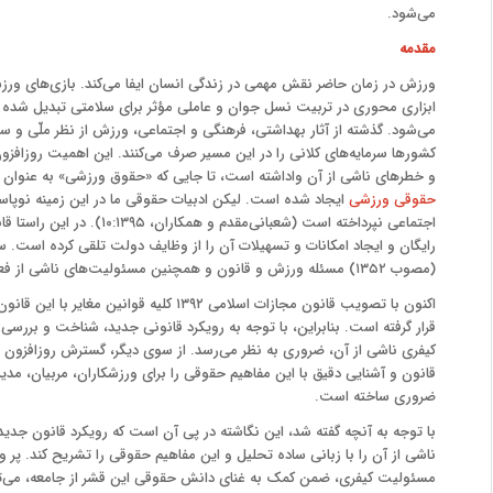
می‌شود.
مقدمه
ورزش در زمان حاضر نقش مهمی در زندگی انسان ایفا می‌کند. بازی‌های ورزش
ابزاری محوری در تربیت نسل جوان و عاملی مؤثر برای سلامتی تبدیل شده است
می‌شود. گذشته از آثار بهداشتی، فرهنگی و اجتماعی، ورزش از نظر ملّی و سی
کشورها سرمایه‌های کلانی را در این مسیر صرف می‌کنند. این اهمیت روزافزون
و خطرهای ناشی از آن واداشته است، تا جایی که «حقوق ورزشی» به عنوان
حقوقی ورزشی
ایجاد شده است. لیکن ادبیات حقوقی ما در این زمینه نوپاست
اجتماعی نپرداخته است (شعبانی
رایگان و ایجاد امکانات و تسهیلات آن را از وظایف دولت تلقی کرده است. 
(مصوب ۱۳۵۲) مسئله ورزش و قانون و همچنین مسئولیت‌های ناشی از فعالیت‌های ورزشی را مورد بررسی قرار داده است.
قرار گرفته است. بنابراین، با توجه به رویکرد قانونی جدید، شناخت و ب
کیفری ناشی از آن، ضروری به نظر می‌رسد. از سوی دیگر، گسترش روزافزون
قانون و آشنایی دقیق با این مفاهیم حقوقی را برای ورزشکاران، مربیان، مدیر
ضروری ساخته است.
با توجه به آنچه گفته شد، این نگاشته در پی آن است که رویکرد قانون جدید
ناشی از آن را با زبانی ساده تحلیل و این مفاهیم حقوقی را تشریح کند. پ
مسئولیت کیفری، ضمن کمک به غنای دانش حقوقی این قشر از جامعه، می‌توان