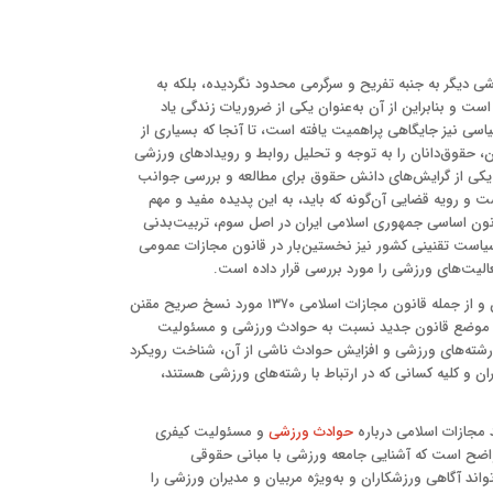
ی دیگر به جنبه تفریح و سرگرمی محدود نگردیده، بلکه به
 و بنابراین از آن به‌عنوان یکی از ضروریات زندگی یاد
اسی نیز جایگاهی پراهمیت یافته است، تا آنجا که بسیاری از
، حقوق‌دانان را به توجه و تحلیل روابط و رویداد‌های ورزشی
 یکی از گرایش‌های دانش حقوق برای مطالعه و بررسی جوانب
 و رویه قضایی آن‌گونه که باید، به این پدیده مفید و مهم
‌مقدم و همکاران، ۱۰:۱۳۹۵). در این راستا قانون اساسی جمهوری اسلامی ایران در اصل سوم، تربیت‌بدنی
سیاست تقنینی کشور نیز نخستین‌بار در قانون مجازات عمومی
اکنون با تصویب قانون مجازات اسلامی ۱۳۹۲ کلیه قوانین مغایر با این قانون و از جمله قانون مجازات اسلامی ۱۳۷۰ مورد نسخ صریح مقنن
ررسی موضع قانون جدید نسبت به حوادث ورزشی و مسئولیت
 رشته‌های ورزشی و افزایش حوادث ناشی از آن، شناخت رویکرد
ان و کلیه کسانی که در ارتباط با رشته‌های ورزشی هستند،
 مجازات اسلامی درباره
حوادث ورزشی
و مسئولیت کیفری
ر واضح است که آشنایی جامعه ورزشی با مبانی حقوقی
د آگاهی ورزشکاران و به‌ویژه مربیان و مدیران ورزشی را