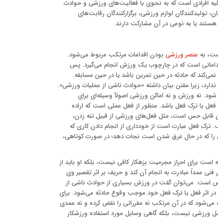
ازات اسلامی شامل کلیه افرادی است که به نحوی با فعالیت‌های ورزشی و حوادث
ان، تولیدکنندگان لوازم ورزشی، برگزارکنندگان رقابت‌های
هستند یا به نوعی در آن مشارکت دارند.
عنصر ورزشی
بودن اقدامات مرتکب مربوط می‌شود.
داماتی است که در چارچوب یک ورزش انجام می‌گیرد. پس
می‌کند که حادثه در حین تمرین باشد یا در حین مسابقه.
دارد، زیرا مقنن بیان داشته «حوادث ناشی از عملیات ورزشی».
. نه ورزش و نه اماکن ورزشی اصولاً وسیله‌ای برای
ل یا ترک فعل باشد. منظور از فعل عملی است که اراده
 قابل حس است، مثل فعل‌های ورزشی از قبیل تنه‌ زدن،
ترک فعل عبارت است از خودداری از انجام دادن کاری که
ا که در حال غرق شدن است نجات دهد؛ در صورت کوتاهی،
 است برای احراز مجرمیت بزهکار کافی نیست، بلکه او باید از
 فنی عمداً مبادرت به انجام آن کند و حریف بر اثر تقصیر وی
 است. می‌توان گفت در ورزش بسیاری از حوادث ناشی از
، در اثر فعل یا ترک فعل خود موجب وقوع حادثه می‌شود. برای
می‌شود که در آن مرتکب نه مقرراتی را نقض کرده و نه عمدی
ل ورزشی نیست، بلکه گاهی وسایل مورد استفاده ورزشکار