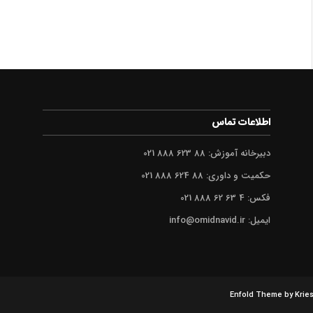
اطلاعات تماس
دبیرخانه آموزش: 88 623 888 021
حکمیت و داوری: 88 624 888 021
فکس: 4 63 62 888 021
ایمیل: info@omidnavid.ir
Enfold Theme by Kries