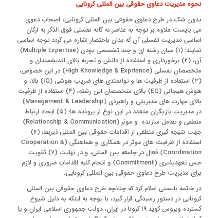
نحوه مدیریت دعاوی حقوقی بین المللی کرونایی
بدون شک در طرح دعاوی حقوقی بین المللی کرونایی، اصحاب دعوی
می بایست علاوه بر توجه به عناصر نه گانه تفسلی فوق الذکر به ارکان
اساسی مدیریت تفسلی آن که بدان باختصار اشاره می گردد توجه اساسی
نمایند: (۱) میان رشته ای و چند تخصصی بودن (Multiple Expertise)
آن، (۲) برخورداری و استفاده از دانش و تجربه بالای اندیشمندان و
متخصصان تفسلی (High Knowledge & Exprience) در این خصوص،
(۳) استفاده از ظرفیت ها و توانمندی های ضریب هوشی (IQ) بالا، و
هوش هیجانی (EQ) بالای متخصصان این رشته، (۴) استفاده از ظرفیت
بالای مهارت های مدیریتی و راهبردی (Management & Leadership)
در مدیریت بازیگران متعدد در این نوع از پرونده ها؛ (۵) ایجاد ارتباط
منطقی و تعامل سازنده و موثر (Relationship & Communication)
جهت نتیجه گیری منطقی از اقدامات حقوقی بین المللی ذیربط؛ (۶)
استفاده از ظرفیت های موثر در همکاری و هماهنگی (Cooperation &
Coordination) فعال در جامعه بین المللی، و در نهایت (۷) تقویت
حس تعهدپذیری (Commitment) و انجام کلیه اقدامات ضروری و لازم
برای مدیریت طرح دعاوی حقوقی بین المللی کرونایی.
در خاتمه بایستی اعلام کرد که چنانچه طرح دعاوی حقوقی بین المللی
کرونایی در دستور رسیدگی قرار گیرد، با توجه به اینکه به دلیل شیوع
گسترده ویروس کوید ۱۹ کرونا در ایران، دولت جمهوری اسلامی ایران و یا