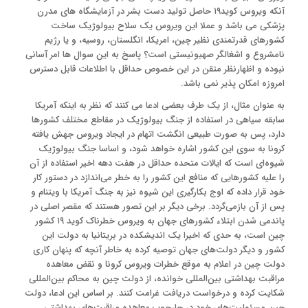
آنکه ویروس کوید۱۹ حاصل تولید دست بشر در آزمایشگاه های مدرن
پزشکی می باشد و عملا این ویروس یک سلاح بیولوژیک ساخت
کشورهای قدرتمندی نظیر چین، امریکا، انگلستان، روسیه، و یا رژیم
نامشروع و اشغالگر صهیونیستی است؟ پاسخ به این سوال ها امر آسانی
نبوده و اظهارنظر متقن در این خصوص حداقل با اطلاعات قابل دسترس
امروزه امکان پذیر نمی باشد.
به عنوان مثال، از یک طرف بعضی ادعا می کنند که نظر به اینکه آمریکا
سابقه سیاهی در استفاده از جنگ بیولوژیک در مقاطع مختلف کشورها
دارد، پس به صورت طبیعی انگشت اتهام در ایجاد ویروس جهش یافته
کرونا به سوی این کشور اشاره خواهد شود، و اساسا جنگ بیولوژیک
شیوه‌ای است که ایالات متحده حداقل در هفت دهه اخیر استفاده از آن
را علیه کشور‌هایی که منافع این کشور را به خطر می‌اندازد در دستور کار
خود قرار داده که اوج بکارگیری این شیوه نیز به جنگ آمریکا با ویتنام و
پس از آن بازمی‌گردد. برخی دیگر بر این تصور هستند که مقصر اصلی در
پاندمی شدن ابتلاء کشورهای جهان به ویروس خطرناک کوید ۱۹ کشور
چین است، به حدی که اخیرا یک اندیشکده در بریتانیا به دولت این
کشور و دیگر دولت‌های جهان توصیه کرده به خاطر آنچه که پنهان کاری
دولت چین در اعلام به موقع خطرات ویروس کرونا و نقض معاهده
مراقبت بهداشتی بین‌المللی خوانده، از دولت چین به محاکم بین‌المللی
شکایت کرده و درخواست دریافت غرامت کنند. بر اساس این ادعا، دولت
چین مسئولیت‌های خود در چارچوب معاهده مراقبت‌های بهداشتی