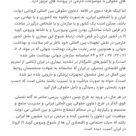
های حقوقی با موضوعات خارجی در پرونده های مزبور دارد.
اما اینکه طرف دعوی در اقامه دعاوی حقوقی بین المللی کرونایی دولت
ایران و یا اشخاص ایرانی، به صورت بالقوه چه کشوری و یا نهادیی می
باشد، ممکن است یک کشور و یا سازمان و یا اشخاص درگیر در ساخت
(بر فرض اثبات ساختگی بودن چنین ویروسی) و یا اشاعه ویروس کوید
۱۹ در کشور ایران (بر فرض اثبات ارتباط شیوع این بیماری با عامل کشور
خارجی در نقش تعهدات بین المللی خود ناظر بر امر سلامت و بهداشت
جهانی و همچنین عدم رعایت مقررات بهداشت جهانی که در مواد ۶، ۷،
۲۱ ، ۲۲، ۳۷ ، ۶۳ و ۶۴ اساسنامه سازمان جهانی بهداشت مقرر شده
است) و یا کشورهای تاثیرگذار در تشدید بیماری در ایران (ناشی از تحریم
های اقتصادی تحمیلی بر ایران که متاسفانه به شهادت متخصصان روابط
بین الملل در عمل مشمول تجهیزات پزشکی و دارویی شده نیز شده
است)، خواه به صورت مباشرت و یا تسبیب باشند بحثی است که حسب
مورد بایستی مورد رسیدگی و تامل حقوقی قرار گیرد.
در هر حال، در ورود به طرح چنین دعاوی، بررسی عناصر نه گانه تفسلی
فوق الذکر در طرح دعاوی حقوقی بین المللی ایرانی و مدیریت جامع و
منسجم و یکپارچه آن در محاکم ذیصلاح داخلی و بین المللی می تواند
موفقیت این دعاوی را تضمین کرده و مرحمی بر درد میلیون ها ایرانی
باشد که حیات اجتماعی و اقتصادی آن ها از شیوع ویروس کوید ۱۹ کرونا
در ایران آسیب دیده است.