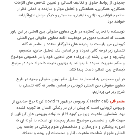
جدیدی از روابط حقوق و تکالیف انسانی و تعیین شاخص های الزامات
همکاری، همگرایی، هماهنگی و تعامل موثر و سازنده با غمض نظر از
عناصر جغرافیایی، نژادی، تابعیتی، جنسیتی و دیگر عوامل انزواگرایانه،
خواهد بود.
نویسنده با تجارب گسترده در طرح دعاوی حقوقی بین المللی بر این باور
هست که اصحاب دعوی در موفقیت اقامه دعاوی حقوقی بین المللی
کرونایی می بایست به پدیده های تاثیرگذار متعدد و عناصر نه گانه
تفسلی زیر توجه کافی نموده و بر اساس یک تحلیل جامع، منسجم،
یکپارچه و میان رشته ای، پرونده های ادعایی خود را در خصوص موضوع
و حکم مدیریت نموده تا بتوانند به بهترین نتیجه دلخواه خود در مراجع
ذیصلاح بین المللی دست پیدا کنند.
در این خصوص به اختصار به تحلیل نظم نوین حقوقی جدید در طرح
دعاوی حقوقی بین المللی کرونایی بر اساس عناصر نه گانه تفسلی به
شرح زیر می پردازیم:
عنصر فنی
(Technical): ویروس نوظهور Covid 19 کرونا نوع جدیدی از
ویروس کرونایی است که پیش از آن در زندگی انسان ها تجربه نشده
بود. شناسایی ماهیت ویروس کوید ۱۹ از خانواده ویروس های کرونایی از
جهت فنی و تخصصی موضوع بسیار پیچیده ای است، به گونه ای که
امروزه پزشکان و داورسازان و متخصصان علوم پزشکی در جامعه بین
المللی عاجز از شناخت ماهیت، آثار و مختصات آن بوده و اختلاف