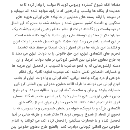
مضافا آنکه شیوع گسترده ویروس کوید ۱۹ دولت را وادار کرده تا به
حمایت از بنگاه ها وکسب و کارهایی که با رکود مواجه شده اند بپردازد و
در نتیجه با ارائه بسته های حمایتی از خانواده های ایرانی هزینه های
سنگینی بر اقتصاد کشور تحمیل شده و خواهد شد، به حدی که فی المثل
در درخواست روز گذشته دولت از مقام معظم رهبری اجازه برداشت یک
میلیارد دلار از صندوق توسعه ملی برای مقابله با کرونا داده شده است.
بر این اساس بنظر می رسد اولا- هزینه های تحمیل شده بر دولت ایران
و تشدید این هزینه ها در اثر اصرار دولت امریکا بر حفظ بلکه تشدید
تحریم های اقتصادی ایران، این حق قانونی را به دولت ایران می دهد تا
به طرح دعاوی حقوقی بین المللی کرونایی بر علیه دولت امریکا و آن
دسته ازکشورهایی که به نحو مباشرت یا تسبیب در تحمیل این هزینه ها
و خسارات اقتصادی نقش داشته اند، مبادرت نماید؛ ثانیا- برای تظلم
خواهی از درد بزرگ جامعه ایرانی، آحاد ایرانی و یا دولت ایران از جانب
اتباع ایرانی می توانند با طرف اقامه دعاوی حقوقی بین المللی کرونایی
خسارات وارده بر جان و سلامت آحاد ایرانی را مطالبه نموده، و در طرح
چنین دعاوی ارزیابی های تفسلی خود را بر اساس عناصر نه گانه تفسلی
فوق الذکر انجام دهند؛ ثالثا- اشخاص حقوقی ایران اعم از بنگاه های
اقتصادی بزرگ و یا کوچک، خواه در بخش خصوصی و یا عمومی، که به
نحوی از انحاء از شیوع ویروس کوید ۱۹ متاثر شده و هزینه هایی بر آنها
تحمیل شده و یا خسارات سنگینی را تحمل کرده اند، می توانند به اقدام
حقوقی بین المللی کرونایی مبادرت کنند. بالطبع طرح دعاوی حقوقی بین