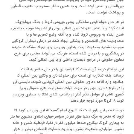
بین‌المللی را نقض کرده است و به همین خاطر مستوجب تعقیب قضایی
و پرداخت غرامت است.
در هر حال خواه فرض ساختگی بودن ویروس کرونا و جنگ بیولوژیک
اثبات گردد و یا نقض تعهدات بین المللی برخی از کشورها موجب پاندمی
شدن ابتلاء به ویروس کرونا شده و یا آنکه وضع تحریم ها و یا
محدودیت های اقتصادی و پزشکی ایجاد شده در درمان بیماران کرونایی
موجب تشدید وضعیت ابتلاء به این ویروس و یا ایجاد مشکلات عدیده
در پیشگیری و یا درمان شده است، هر یک می تواند مبنایی برای طرح
دعاوی حقوقی در مراجع ذیصلاح داخلی و یا بین المللی گردد.
این نوشتار درصد آن نیست که فرضیه ای را در حال حاضر به اثبات
برساند، بلکه تذکاریه ای است برای حقوقدانان و وکلای بین المللی که
چنانچه وارد اقامه دعاوی حقوقی بین المللی کرونایی شوند، بایستی آن
را در طرح دعاوی مزبور در جهت اثبات مسئولیت های حقوقی و یا
کیفری ناشی از عوامل تاثیر گذار در پاندمی شدن ابتلا به بیماری ویروس
کوید ۱۹ کرونا مورد توجه قرار دهند.
نویسنده بر این باور است که شیوع لجام گسیخته این ویروس کوید ۱۹
کرونا که منجر به مرگ دهها هزار نفر در سراسر جهان، ابتلای میلیون ها نفر
به بیماری کرونا، بیکاری صدها میلیون نفر در دنیا، قرنطینه شدن و خانه
نشینی میلیاردی جمعیت بشری، و ورود خسارت اقتصادی بیش از هزار