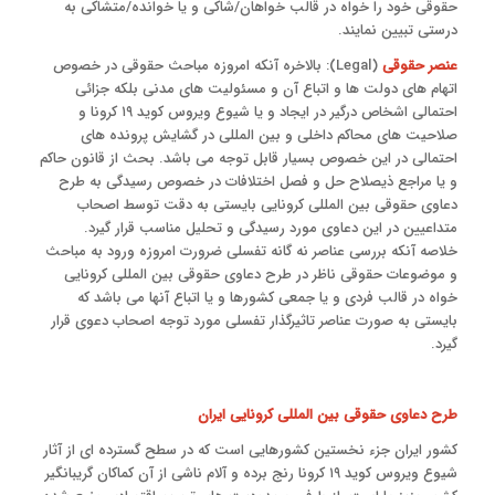
حقوقی خود را خواه در قالب خواهان/شاکی و یا خوانده/متشاکی به
درستی تبیین نمایند.
عنصر حقوقی
(Legal): بالاخره آنکه امروزه مباحث حقوقی در خصوص
اتهام های دولت ها و اتباع آن و مسئولیت های مدنی بلکه جزائی
احتمالی اشخاص درگیر در ایجاد و یا شیوع ویروس کوید ۱۹ کرونا و
صلاحیت های محاکم داخلی و بین المللی در گشایش پرونده های
احتمالی در این خصوص بسیار قابل توجه می باشد. بحث از قانون حاکم
و یا مراجع ذیصلاح حل و فصل اختلافات در خصوص رسیدگی به طرح
دعاوی حقوقی بین المللی کرونایی بایستی به دقت توسط اصحاب
متداعیین در این دعاوی مورد رسیدگی و تحلیل مناسب قرار گیرد.
خلاصه آنکه بررسی عناصر نه گانه تفسلی ضرورت امروزه ورود به مباحث
و موضوعات حقوقی ناظر در طرح دعاوی حقوقی بین المللی کرونایی
خواه در قالب فردی و یا جمعی کشورها و یا اتباع آنها می باشد که
بایستی به صورت عناصر تاثیرگذار تفسلی مورد توجه اصحاب دعوی قرار
گیرد.
طرح دعاوی حقوقی بین المللی کرونایی ایران
کشور ایران جزء نخستین کشورهایی است که در سطح گسترده ای از آثار
شیوع ویروس کوید ۱۹ کرونا رنج برده و آلام ناشی از آن کماکان گریبانگیر