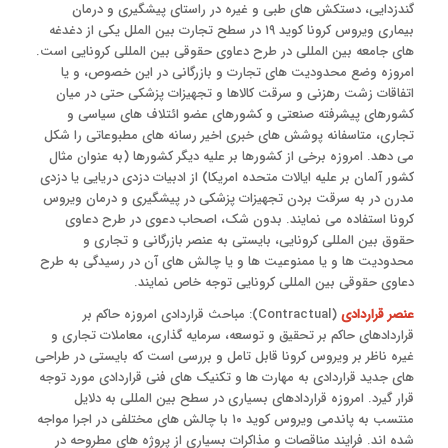
گندزدایی، دستکش های طبی و غیره در راستای پیشگیری و درمان
بیماری ویروس کرونا کوید ۱۹ در سطح تجارت بین الملل یکی از دغدغه
های جامعه بین المللی در طرح دعاوی حقوقی بین المللی کرونایی است.
امروزه وضع محدودیت های تجارت و بازرگانی در این خصوص، و یا
اتفاقات زشت رهزنی و سرقت کالاها و تجهیزات پزشکی حتی در میان
کشورهای پیشرفته صنعتی و کشورهای عضو ائتلاف های سیاسی و
تجاری، متاسفانه پوشش های خبری اخیر رسانه های مطبوعاتی را شکل
می دهد. امروزه برخی از کشورها بر علیه دیگر کشورها (به عنوان مثال
کشور آلمان بر علیه ایالات متحده امریکا) از ادبیات دزدی دریایی یا دزدی
مدرن در به سرقت بردن تجهیزات پزشکی در پیشگیری و درمان ویروس
کرونا استفاده می نمایند. بدون شک، اصحاب دعوی در طرح دعاوی
حقوق بین المللی کرونایی، بایستی به عنصر بازرگانی و تجاری و
محدودیت ها و یا ممنوعیت ها و یا چالش های آن در رسیدگی به طرح
دعاوی حقوقی بین المللی کرونایی توجه خاص نمایند.
عنصر قراردادی
(Contractual): مباحث قراردادی امروزه حاکم بر
قراردادهای حاکم بر تحقیق و توسعه، سرمایه گذاری، معاملات تجاری و
غیره ناظر بر ویروس کرونا قابل تامل و بررسی است که بایستی در طراحی
های جدید قراردادی به مهارت ها و تکنیک های فنی قراردادی مورد توجه
قرار گیرد. امروزه قراردادهای بسیاری در سطح بین المللی به دلایل
منتسب به پاندمی ویروس کوید ۱۰ با چالش های مختلفی در اجرا مواجه
شده اند. فرایند مناقصات و مذاکرات بسیاری از پروژه های مطروحه در