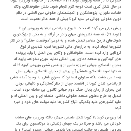
حقوقی که در سایه ویروس کوید ۱۹ (COVID-19) از خانواده ویروس کرونا
در حال شکل گیری است توجه لازم انجام شود. نقش حقوقدانان، وکلا،
قضات، داوران، پژوهشگران و اندیشمندان حقوقی بین المللی در نظم
نوین حقوقی جهانی در سایه کرونا بیش از همه حائز اهمیت است.
پیش بینی می گردد که بحث شیوع یا پاندمی ابتلا به ویروس کرونا
(کوید ۱۹)، که همه کشورهای جهان را در بر گرفته و به یکی از بزرگ‌ترین
شوک‌های تاریخ معاصر تبدیل شده و به نوعی”موقعیت جنگی” را در اکثر
کشورها ایجاد کرده، به بازارهای مالی کشورها ضربه شدیدی از نوع
کرونایی وارد کرده است، حقوقدانان و وکلای بین الملل را وارد پرونده
های گوناگون و متعدد دعاوی بین المللی نماید. دیری نخواهد پایید که
بحران اقتصادی جهانی امروزه ناشی از پاندمی شدن ویروس کوید ۱۹ که
نه تنها ضربه اقتصادی همه‌گیر آن بیش از بحران اقتصادی جهانی سال
۲۰۰۸ می باشد، بلکه میتوان ادعا کرد که بحران فعلی به وجود آمده ناشی
از پاندمی شدن کرونا در اقتصاد جهان از نظر گستردگی و ناگهانی بودن
این بحران از زمان پایان جنگ دوم جهانی تاکنون بی سابقه بوده است،
تبدیل به طرح دعاوی متعدد حقوقی داخلی، منطقه ای و بین المللی له و
علیه کشورهای علیه یکدیگر، اتباع کشورها علیه دولت های خود و غیره
گردد.
آیا ویروس کوید ۱۹ کرونا شکل طبیعی جهش یافته ویروس های مشابه
خودش می باشد و صرفا در یک جهش ژنتیکی یا موتاسیون برای یک
ویروس طبیعی به حالت اپیدمی ویا پاندمی جهانی رسیده است؟ و یا