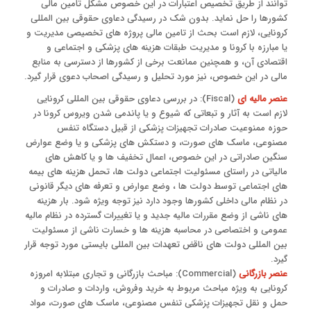
توانند از طریق تخصیص اعتبارات در این خصوص مشکل تامین مالی
کشورها را حل نماید. بدون شک در رسیدگی دعاوی حقوقی بین المللی
کرونایی، لازم است بحث از تامین مالی پروژه های تخصیصی مدیریت و
یا مبارزه با کرونا و مدیریت طبقات هزینه های پزشکی و اجتماعی و
اقتصادی آن، و همچنین ممانعت برخی از کشورها از دسترسی به منابع
مالی در این خصوص، نیز مورد تحلیل و رسیدگی اصحاب دعوی قرار گیرد.
عنصر مالیه ای
(Fiscal): در بررسی دعاوی حقوقی بین المللی کرونایی
لازم است به آثار و تبعاتی که شیوع و یا پاندمی شدن ویروس کرونا در
حوزه ممنوعیت صادرات تجهیزات پزشکی از قبیل دستگاه تنفس
مصنوعی، ماسک های صورت، و دستکش های پزشکی و یا وضع عوارض
سنگین صادراتی در این خصوص، اعمال تخفیف ها و یا کاهش های
مالیاتی در راستای مسئولیت اجتماعی دولت ها، تحمل هزینه های بیمه
های اجتماعی توسط دولت ها ، وضع عوارض و تعرفه های دیگر قانونی
در نظام مالی داخلی کشورها وجود دارد نیز توجه ویژه شود. بار هزینه
های ناشی از وضع مقررات مالیه جدید و یا تغییرات گسترده در نظام مالیه
عمومی و اختصاصی در محاسبه هزینه ها و خسارت ناشی از مسئولیت
بین المللی دولت های ناقض تعهدات بین المللی بایستی مورد توجه قرار
گیرد.
عنصر بازرگانی
(Commercial): مباحث بازرگانی و تجاری مبتلابه امروزه
کرونایی به ویژه مباحث مربوط به خرید وفروش، واردات و صادرات و
حمل و نقل تجهیزات پزشکی تنفس مصنوعی، ماسک های صورت، مواد