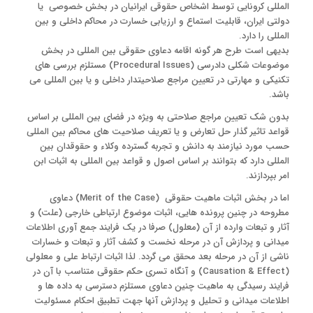
المللی کرونایی توسط اشخاص حقوقی ایرانیان در بخش خصوصی یا
دولتی ایران، قابلیت استماع و ارزیابی خسارت در محاکم داخلی و بین
المللی را دارد.
بدیهی است طرح هر گونه اقامه دعاوی حقوقی بین المللی در بخش
موضوعات شکلی دادرسی (Procedural Issues) مستلزم بررسی های
تکنیکی و مهارتی در تعیین مراجع صلاحیتدار داخلی و یا بین المللی می
باشد.
بدون شک تعیین مراجع صلاحتی به ویژه در فضای بین المللی بر اساس
قواعد تاثیر گذار حل تعارض و یا تعریف صلاحیت های محاکم بین المللی
حسب مورد نیازمند به دانش و تجربه گسترده وکلاء و حقوقدان بین
المللی دارد که بتوانند بر اساس اصول و قواعد بین المللی به اثبات ابن
امر بپردازند.
اما در بخش اثبات ماهیت حقوقی (Merit of the Case) دعاوی
مطروحه در چنین پرونده هایی، اثبات موضوع ارتباطی خارجی (علت) و
آثار و تبعات وارده از آن (معلول) صرفا در یک فرایند جمع آوری اطلاعات
میدانی و پردازش آن در مرحله نخست و کشف آثار و تبعات و خسارات
ناشی از آن در مرحله بعد محقق می گردد. لذا اثبات ارتباط علی و معلولی
(Causation & Effect) و آنگاه تسری حکم حقوقی متناسب با آن در
فرایند رسیدگی به ماهیت چنین دعاوی مستلزم دسترسی به داده ها و
اطلاعات میدانی و تحلیل و پردازش آنها جهت تطبیق احکام مسئولیت