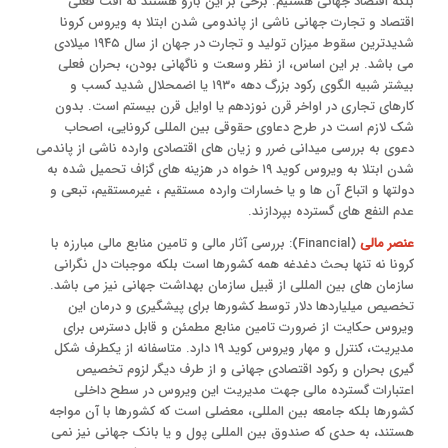
بلکه اقتصاد جهانی هستیم. برخی بر این بارو هستند که افت فعلی
اقتصاد و تجارت جهانی ناشی از پاندومی شدن ابتلا به ویروس کرونا
شدیدترین سقوط میزان تولید و تجارت در جهان از سال ۱۹۴۵ میلادی
می باشد. بر این اساس، از نظر وسعت و ناگهانی بودن، بحران فعلی
بیشتر شبیه الگوی رکود بزرگ دهه ۱۹۳۰ یا اضمحلال شدید کسب و
کارهای تجاری در اواخر قرن نوزدهم یا اوایل قرن بیستم است. بدون
شک لازم است در طرح دعاوی حقوقی بین المللی کرونایی، اصحاب
دعوی به بررسی میدانی ضرر و زیان های اقتصادی وارده ناشی از پاندمی
شدن ابتلا به ویروس کوید ۱۹ خواه در هزینه های گزاف تحمیل شده به
دولتها و اتباع آن ها و یا خسارات وارده مستقیم ، غیرمستقیم، تبعی و
عدم النفع های گسترده بپردازند.
عنصر مالی
(Financial): بررسی آثار مالی و تامین منابع مالی مبارزه با
کرونا نه تنها بحث دغدغه همه کشورها است بلکه موجبات دل نگرانی
سازمان های بین المللی از قبیل سازمان بهداشت جهانی نیز می باشد.
تخصیص میلیاردها دلار توسط کشورها برای پیشگیری و درمان این
ویروس حکایت از ضرورت تامین منابع مطمئن و قابل دسترس برای
مدیریت، کنترل و مهار ویروس کوید ۱۹ دارد. متاسفانه از یکطرف شکل
گیری بحران و رکود اقتصادی جهانی و از طرف دیگر لزوم تخصیص
اعتبارات گسترده مالی جهت مدیریت این ویروس در سطح داخلی
کشورها بلکه جامعه بین المللی، معضلی است که کشورها با آن مواجه
هستند، به حدی که صندوق بین المللی پول و یا بانک جهانی نیز نمی