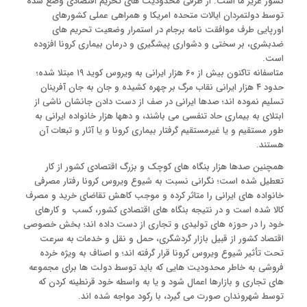
کشور عزیز ما است. از طرفی محدودیت های تحریم اقتصادی وضع شده
توسط دولتمردان ایالات متحده امریکا و همراهی عملی کشورهای
اورپایی طرف موافقت نامه برجام در استمرار وضعیت تحریم های
ضدبشری، بر سختی و دشواری پیشگیری و درمان بیماری کرونا افزوده
است.
متاسفانه تاکنون بیش از ۶۰ هزار ایرانی به ویروس کوید ۱۹ مبتلا شده؛
حدود ۴ هزار ایرانی نقاب مرگ بر چهره کشیده و جان به جان آفرینان
تسلیم نموده اند؛ صدها ایرانی در صف از دست دادن جانشان ناشی از
ابتلای به بیماری حاد تنفسی می باشند، و دهها هزار خانواده ایرانی به
طور مستقیم و یا غیرمستقیم گرفتار بیماری کرونا و یا آثار و تبعات آن
هستند.
همچنین صدها هزار بنگاه های کوچک و بزرگ اقتصادی کشور از کار
تعطیل شده است؛ نگرانی نسبت به شیوع ویروس کرونا رفتار مصرفی
خانواده های ایرانی را متاثر کرده و موجب کاهش تقاضای خرید و مصرف
کالا شده است و در نتیجه بنگاه های اقتصادی کشور، کسب و کارهای
خود را در حوزه های تولیدی و تجاری از دست داده اند؛ بخش خصوصی
اقتصاد کشور از قبیل بازار گردشگری، حمل و نقل و خدمات به سرعت
تحت تأثیر شیوع ویروس کرونا قرار گرفته اند؛ و اصناف به ویژه خرده
فروشی به خاطر محدودیت هایی که باید توسط دولت ها برای مجموعه
های تجاری و بازارها اعمال شود و یا به واسطه خود قرنطینه کردن که
توسط شهروندان صورت می گیرد، با رکود مواجه شده اند.