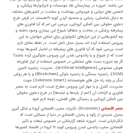
می باشند. امروزه در بیمارستان ها، موسسات و لابراتوارها پزشکی، و
انجمن های دولتی و غیردولتی بهداشت و سلامت در کشورهای مختلف
به دنبال شناسایی، ردیابی و محدود کردن کوید-۱۹هستند. در فرض طرح
دعاوی حقوقی بین المللی کرونایی، بررسی این امر که آیا فناوری های
پیشرفته پزشکی در ساخت و متعاقبا شیوع این بیماری وجود داشته و
چه کشورهایی از این ابزارهای تکنولوژی برای ابتلای جهانیان به این
ویروس استفاده کرده اند بسیار محل تامل است. در نقطه مقابل لازم
است بررسی شود که آیا فناوری های پیشرفته در اختیار کشورها بوده
است که از شیوع و یا پاندومی شدن این ویروس جلوگیری کرده باشند؟
اگر چه امروزه بحث های مختلفی در خصوص استفاده از ابزار فناورانه
هوش مصنوعی (Artificial Intelligence)، مدیریت زنجیره تامین
(SCM)، زنجیره بستگی یا زنجیره بلوکی (Blockchain) و یا هر روش
دیگر بر پایه راه حل های هوشمندانه (Solutions Smart) جهت
مدیریت، کنترل و یا مهار این ویروس مطرح است، لازم است به عنصر
فناوری و الزامات آن (اعم از بایدها و نبایدها) در طرح دعاوی حقوقی
بین المللی کرونایی و رسیدگی های قضایی، توجه لازم شود.
عنصر اقتصادی
(Economic): تاثیرات مخرب اقتصادی کرونا و شکل گیری
بحران جدیدی از رکود و بحران اقتصادی در دنیا از مسائلی است که
انکارناپذیر است. امروزه شاهد گزارشاتی در خصوص تبعات و تاثیر
اقتصادی مخرب پاندمی شدن ویروس کوید ۱۹ کرونا در اقتصاد کشورها