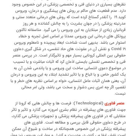
نظرهای بسیاری در دنیای فنی و تخصصی پزشکی در این خصوص وجود
دارد. عدم قطعیت های حاکم بر روش های پیشگیری و درمان، ویروس
کوید ۱۹ را آنقدر گستاخ کرده است که روش های درمانی متعدد سنتی و
مدرنیته پزشکی را در جهان بشریت را به چالش کشانده و هر روز
قربانیان زیادی از مبتلایان به این ویروس را می گیرد. متاسفانه تاکنون
پروتکل های درمانی این ویروس عمدتا بر اساس اصل تجربه و خطاء
استوار می باشد. بدیهی است شناخت ابعاد پیچیده و نامعلوم ویروس
Covid 19 و نقش آن در عفونت های حاد تنفسی، در شکل گیری دعاوی
حقوقی بین المللی کرونایی بسیار مهم و تاثیرگذار است. در بررسی عنصر
فنی و تخصصی تفسلی بایستی اذعان کرد که اثبات مباشرت و یا تسبیب
در موضوع دعوی انتسابی ساخت این ویروس و یا پاندمی شدن آن به
یک کشور خاص و یا اتباع و یا تاثیر تشدید ابتلاء به این ویروس و درمان
آن، یعنی همان اثبات عامل انتسابی، خواه بر اساس نظریه های خطر و یا
تقصیر، اگر چه امری بس دشوار و سخت می باشد، ولی امر محالی
نیست.
عنصر فناوری
(Technological): فرصت ها و چالش هایی که کرونا از
جهت فناوری های پیشرفته در نظام بشری امروزه می گذارد و تاثیر و تاثر
متقابلی که در فناوری های پیشرفته پزشکی و تجهیزات پزشکی می گذارد،
در طرح دعاوی حقوقی قابل بررسی و مطالعه است. فناوری های
پیشرفته پزشکی در این خصوص همچنانکه در ساخت و شیوع آن ممکن
است نقش ایفا می کنند، در مدیریت و کنترل و مهار این ویروس نیز موثر