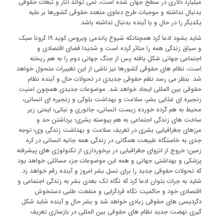
میلیارد دلاری در سطح جهان شده است، نمی تواند آثار و تبعات حقوقی
بدنبال نداشته و موجبات طرح دعاوی متعدد حقوقی کشورها بر علیه
یکدیگر را در حال و یا آینده بدنبال نداشته باشد.
شاید بشود ادعا کرد همچنانکه شیوع پاندمی ویروس کوید ۱۹ کرونا سبک
و سیاق زندگی همه را متاثر کرده است و شدیدا فضای اقتصادی و
اجتماعی جهانی شکل یافته پس از جنگ جهانی دوم را به هم ریخته
است، نظام های حقوقی کشورها نیز ناشی از این تغییرات متحول خواهد
شد. بنظر می رسد نظم حقوقی جدیدی در تحولات حال و آینده نظام
حقوقی بین المللی ایجاد خواهد شد. موضوعات جدیدی همچون امنیت
زنجیره ای غذایی بشر، سلامت و بهداشت بلوکی و زنجیره ای انسانی،
محیط به هم گرده خورده زیست انسانی، جانوری و نباتی؛ ایمنی زیر
ساخت های زندگی اجتماعی به هم پیوسته بشری؛ برداشتن حد و
مرزهای جغرافیایی بشری در تعریف سلامت و بهداشت زندگی وی؛ توجه
جدی به خاستگاه طبیعت همگانی در زندگی همه جانبه انسانی در کره
زمین؛ خروج از انزوای جغرافیایی در برخورداری از تکنولوژی های پیشرفته
پزشکی و بهداشتی جهانی و همه این موضوعات جزء مسائلی خواهد بود
که تحولات حقوقی جدید را برای نسل بشر امروز و آینده رقم خواهد زد.
شاید به جرات بتوان ادعا کرد که نگاه تک بعدی بشر به زندگی اجتماعی و
اقتصادی خود و حاکمیت نگاه فردگرایی و منفعت طلبی دستخوش
دگردیسی های حقوقی زیادی خواهد شد و بشر حال و آینده شاید شکل
گیری نهضت جدید نظام های حقوقی بین المللی در بازسازی تعریف