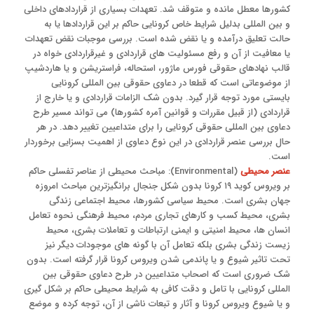
کشورها معطل مانده و متوقف شد. تعهدات بسیاری از قراردادهای داخلی
و بین المللی بدلیل شرایط خاص کرونایی حاکم بر این قراردادها یا به
حالت تعلیق درآمده و یا نقض شده است. بررسی موجبات نقض تعهدات
یا معافیت از آن و رفع مسئولیت های قراردادی و غیرقراردادی خواه در
قالب نهادهای حقوقی فورس ماژور، استحاله، فراستریشن و یا هاردشیپ
از موضوعاتی است که قطعا در دعاوی حقوقی بین المللی کرونایی
بایستی مورد توجه قرار گیرد. بدون شک الزامات قراردادی و یا خارج از
قراردادی (از قبیل مقررات و قوانین آمره کشورها) می تواند مسیر طرح
دعاوی بین المللی حقوقی کرونایی را برای متداعیین تغییر دهد. در هر
حال بررسی عنصر قراردادی در این نوع دعاوی از اهمیت بسزایی برخوردار
است.
عنصر محیطی
(Environmental): مباحث محیطی از عناصر تفسلی حاکم
بر ویروس کوید ۱۹ کرونا بدون شکل جنجال برانگیزترین مباحث امروزه
جهان بشری است. محیط سیاسی کشورها، محیط اجتماعی زندگی
بشری، محیط کسب و کارهای تجاری مردم، محیط فرهنگی نحوه تعامل
انسان ها، محیط امنیتی و ایمنی ارتباطات و تعاملات بشری، محیط
زیست زندگی بشری بلکه تعامل آن با گونه های موجودات دیگر نیز
تحت تاثیر شیوع و یا پاندمی شدن ویروس کرونا قرار گرفته است. بدون
شک ضروری است که اصحاب متداعیین در طرح دعاوی حقوقی بین
المللی کرونایی با تامل و دقت کافی به شرایط محیطی حاکم بر شکل گیری
و یا شیوع ویروس کرونا و آثار و تبعات ناشی از آن، توجه کرده و موضع