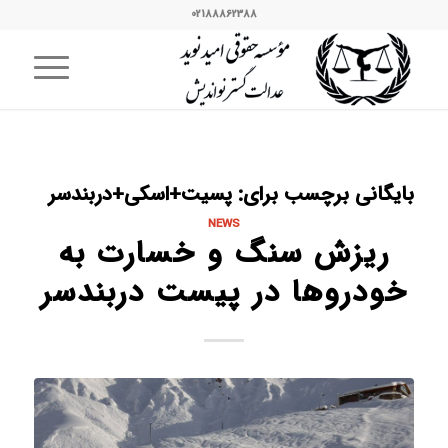
02188862388
بایگانی برچسب برای:
پسیت+اسکی+دربندسر
NEWS
ریزش سنگ‌ و خسارت به
خودروها در پیست دربندسر