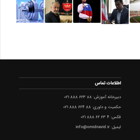
اطلاعات تماس
دبیرخانه آموزش: 88 623 888 021
حکمیت و داوری: 88 624 888 021
فکس: 4 63 62 888 021
ایمیل: info@omidnavid.ir