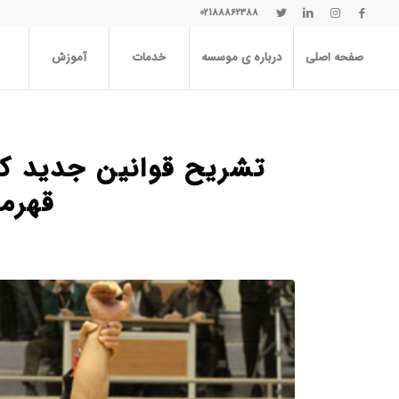
02188862388
صفحه اصلی
درباره ی موسسه
خدمات
آموزش
تشریح قوانین جدید ک
قهرم