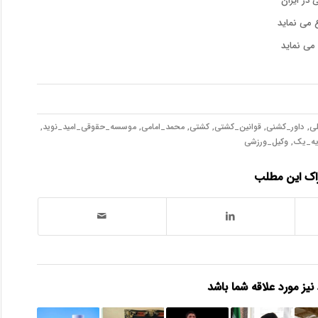
در ایران
ع می نماید
می نماید
لی
,
داور_کشنی
,
قوانین_کشتی
,
کشتی
,
محمد_امامی
,
موسسه_حقوقی_امید_نوید
,
یه_یک
,
وکیل_ورزشی
اک این مطلب
 نیز مورد علاقه شما باشد