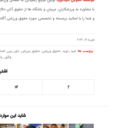
موسسه حقوقی امیدنوید
اولین مرجع رسیدگی به مسائل ورزشی 
با مشاوره به ورزشکاران، مربیان و باشگاه ها از حقوق آنان دفا
و شما را با اساتید برجسته و تخصصی حوزه حقوق ورزشی آگاه 
فوریه 19, 2022
برچسب ها:
امید_نوید
,
حقوق ورزشی
,
حقوق_ورزش
,
داور_بین_المل
وکیل_پا
اشتر
شاید این موارد