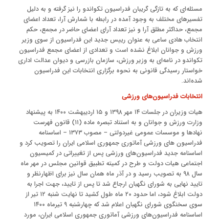
مسئله‌ای که به تازگی گریبان فدراسیون تکواندو را نیز گرفته و به دلیل
تفسیرهای مختلف به وجود آمده در رابطه با شمارش آرا، تعداد اعضای
مجمع، حداکثر مطلق آرا و نیز تعداد آرای اعضای حاضر در مجمع، حکم
انتخاب هادی ساعی به عنوان رییس جدید این فدراسیون از سوی وزیر
ورزش و جوانان ابلاغ نشده است و تعدادی از اعضای مجمع فدراسیون
تکواندو در نامه‌ای به وزیر ورزش، سازمان بازرسی و دیوان عدالت اداری
‌خواستار رسیدگی قانونی به نحوه برگزاری انتخابات این فدراسیون
شده‌اند.
انتخابات فدراسیون‌های ورزشی
هیات وزیران در جلسات ۱۴ مهر ۱۳۹۸ و ۱۵ اردیبهشت ۱۴۰۰ به پیشنهاد
وزارت ورزش و جوانان و به استناد تبصره ماده (۱۱) قانون فهرست
نهادها و موسسات عمومی غیردولتی – مصوب ۱۳۷۳ – اساسنامه
فدراسیون های ورزشی آماتوری جمهوری اسلامی ایران را تصویب کرد و
اساسنامه جدید فدراسیون‌های ورزشی پس از تغییراتی در کمیسیون
اجتماعی هیات دولت و طرح در کمیته تطبیق قوانین مجلس در مهر ماه
سال ۹۸ به تصویب رسید و در آذر ماه همان سال نیز برای اظهارنظر و
تایید نهایی به شورای نگهبان ارجاع شد تا پس از تایید، جهت اجرا به
دولت ابلاغ شود، اما حدود ۲۰ ماه طول کشید تا نهایت شنبه ۱۲ تیر از
سوی سخنگوی شورای نگهبان اعلام شد که چهارشنبه ۹ تیرماه ۱۴۰۰
اساسنامه فدراسیون‌های ورزشی آماتوری جمهوری اسلامی ایران، مورد