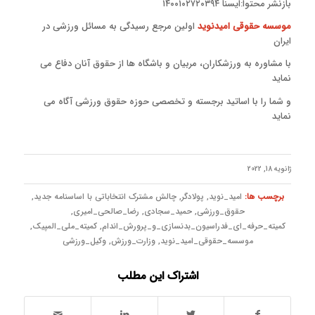
بازنشر محتوا:ایسنا ۱۴۰۰۱۰۲۷۲۰۳۹۴
موسسه حقوقی امیدنوید
اولین مرجع رسیدگی به مسائل ورزشی در
ایران
با مشاوره به ورزشکاران، مربیان و باشگاه ها از حقوق آنان دفاع می
نماید
و شما را با اساتید برجسته و تخصصی حوزه حقوق ورزشی آگاه می
نماید
ژانویه 18, 2022
برچسب ها:
امید_نوید
,
پولادگر
,
چالش مشترک انتخاباتی با اساسنامه جدید
,
حقوق_ورزشی
,
حمید_سجادی
,
رضا_صالحی_امیری
,
کمیته_حرفه_ای_فدراسیون_بدنسازی_و_پرورش_اندام
,
کمیته_ملی_المپیک
,
موسسه_حقوقی_امید_نوید
,
وزارت_ورزش
,
وکیل_ورزشی
اشتراک این مطلب