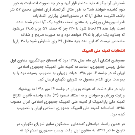
شمارش آرا چگونه باید مدنظر قرار گیرد و در چه صورت انتخابات به دور
دوم کشیده خواهد شد؟ به طور مثال اگر تعداد آرای اعضای مجمع ۵۷ نفر
باشد، ‌اکثریت مطلق آرا که در دستورالعمل برگزاری انتخابات
فدراسیون‌های ورزشی به معنای نصف بعلاوه یک آرا اعلام شده شده
است باید عدد ۲۹ لحاظ شود یا ۳۰؟ چرا که نصف ۵۷ برابر ۲۸.۵ می‌شود
که بعلاوه یک برابر با ۲۹.۵ خواهد بود و به صورت صریح و شفاف
مشخص نیست که این عدد باید معادل ۲۹ رای شمارش شود یا ۳۰ رای!
انتخابات کمیته ملی المپیک
همچنین ابتدای آبان ماه سال ۱۳۹۸ بود که اسحاق جهانگیری، معاون اول
سابق رییس جمهوری، اساسنامه کمیته ملی المپیک جمهوری اسلامی
ایران که در جلسه ۱۴ مهر ۱۳۹۸ هیات وزیران به تصویب رسیده بود را به
پیوست برای اقدام معمول به شورای نگهبان ارسال کرد.
باید در نظر داشت که هیات وزیران در جلسه ۱۴ مهر ۱۳۹۸ به پیشنهاد
وزارت ورزش و جوانان و به استناد تبصره (۳) ماده واحده قانون انتزاع
کمیته ملی پارالمپیک از کمیته ملی المپیک جمهوری اسلامی ایران مصوب
۱۳۹۵، اساسنامه کمیته ملی المپیک جمهوری اسلامی ایران را تصویب
کرده بود.
در همین راستا، عباسعلی کدخدایی سخنگوی سابق شورای نگهبان، در
تاریخ ۱۰ تیر ۱۳۹۹، به معاون اول وقت رییس جمهوری اعلام کرد که